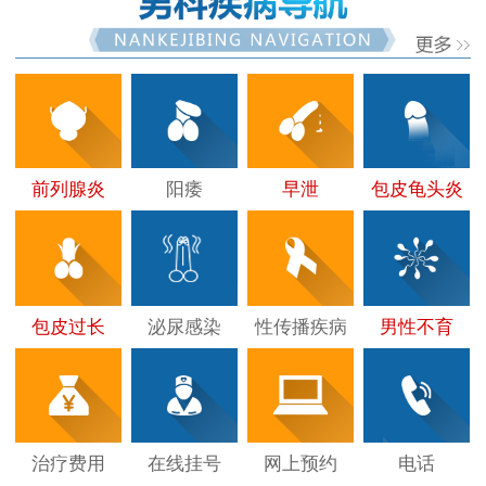
前列腺炎
阳痿
早泄
包皮龟头炎
包皮过长
泌尿感染
性传播疾病
男性不育
治疗费用
在线挂号
网上预约
电话