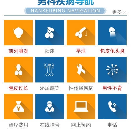
前列腺炎
阳痿
早泄
包皮龟头炎
包皮过长
泌尿感染
性传播疾病
男性不育
治疗费用
在线挂号
网上预约
电话