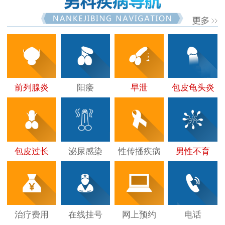
前列腺炎
阳痿
早泄
包皮龟头炎
包皮过长
泌尿感染
性传播疾病
男性不育
治疗费用
在线挂号
网上预约
电话