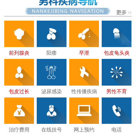
前列腺炎
阳痿
早泄
包皮龟头炎
包皮过长
泌尿感染
性传播疾病
男性不育
治疗费用
在线挂号
网上预约
电话