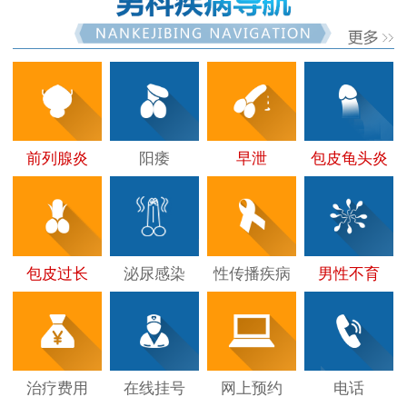
前列腺炎
阳痿
早泄
包皮龟头炎
包皮过长
泌尿感染
性传播疾病
男性不育
治疗费用
在线挂号
网上预约
电话