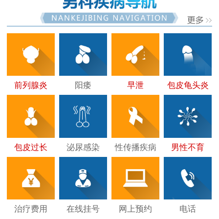
前列腺炎
阳痿
早泄
包皮龟头炎
包皮过长
泌尿感染
性传播疾病
男性不育
治疗费用
在线挂号
网上预约
电话